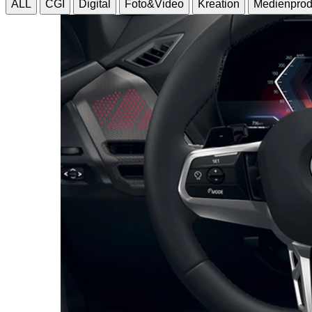
ALL
CGI
Digital
Foto&Video
Kreation
Medienprod